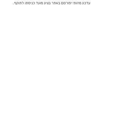
עדכון מהותי יפורסם באתר בציון מועד כניסתו לתוקף.
9. יצירת קשר
לשאלות או בקשות בנושא פרטיות ואבטחת מידע ניתן
לפנות אלינו:
אבא אבן 10 הרצליה, מגדל אקרשטיין C, קומה 6​
מיקוד:
4672528
כתובת למשלוח דואר: ת"ד 12660 הרצליה
טלפון:
03-5604030
| דוא"ל
info@alphalti.com