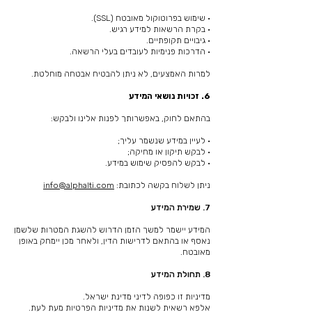
• שימוש בפרוטוקול מאובטח (SSL).
• בקרת הרשאות למידע רגיש.
• גיבויים תקופתיים.
• הדרכות פנימיות לעובדים בעלי הרשאה.
למרות האמצעים, לא ניתן להבטיח אבטחה מוחלטת.
6. זכויות נושאי המידע
בהתאם לחוק, באפשרותך לפנות אלינו ולבקש:
• לעיין במידע שנשמר עליך;
• לבקש תיקון או מחיקה;
• לבקש להפסיק שימוש במידע.
ניתן לשלוח בקשה לכתובת:
info@alphalti.com
7. שמירת המידע
המידע יישמר למשך הזמן הדרוש להשגת המטרות שלשמן
נאסף או בהתאם לדרישות הדין, ולאחר מכן יימחק באופן
מאובטח.
8. תחולת המידע
מדיניות זו כפופה לדיני מדינת ישראל.
אלפא רשאית לשנות את מדיניות הפרטיות מעת לעת.