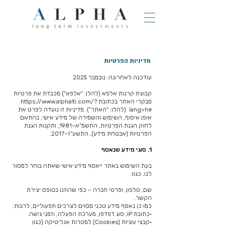
מדיניות הפרטיות
עודכנה לאחרונה: נובמבר 2025
קבוצת קרנות אלפא (להלן: "אלפא") מכבדת את פרטיות
מבקרי האתר בכתובת
https://www.alphalti.com/?
lang=he
(להלן: "האתר"). מדיניות זו נועדה לפרט את
אופן איסוף, השימוש והשמירה של מידע אישי, בהתאם
לחוק הגנת הפרטיות, התשמ”א–1981, ותקנות הגנת
הפרטיות (אבטחת מידע), התשע”ז–2017.
1. סוגי מידע שנאסף
בעת השימוש באתר ייאסף מידע אישי שאתה בוחר למסור
לנו, כגון:
שם, טלפון, ופרטי חברה – כפי שהוזנו בטופס יצירת
הקשר.
כמו כן נאסף מידע טכני מסוים לצרכים תפעוליים, לרבות:
•כתובת IP, סוג דפדפן, מערכת הפעלה, וזמני גישה.
•קבצי עוגיות (Cookies) למטרות אנליטיקה (כגון